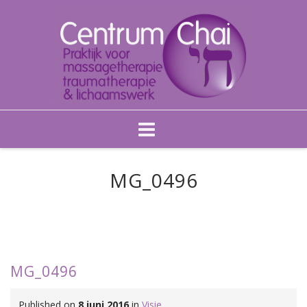
Skip
to
MG_0496
content
MG_0496
Published on
8 juni 2016
in
Visie