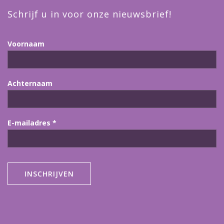
Schrijf u in voor onze nieuwsbrief!
Voornaam
Achternaam
E-mailadres
*
INSCHRIJVEN