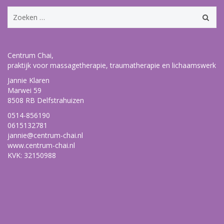
Zoeken
naar:
Centrum Chai,
praktijk voor massagetherapie, traumatherapie en lichaamswerk
Jannie Klaren
Marwei 59
8508 RB Delfstrahuizen
0514-856190
0615132781
jannie@centrum-chai.nl
www.centrum-chai.nl
KVK: 32150988