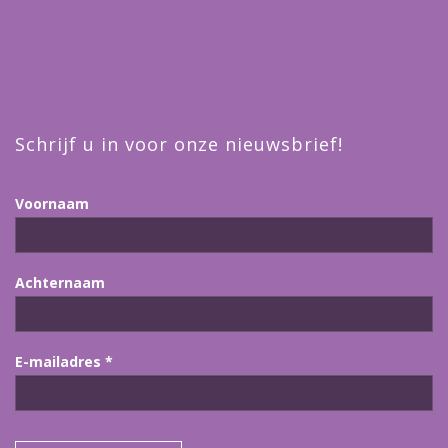
Schrijf u in voor onze nieuwsbrief!
Voornaam
Achternaam
E-mailadres
*