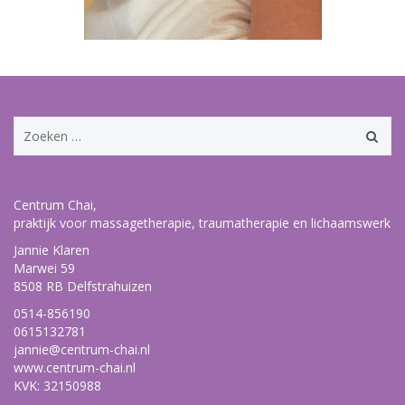
Zoeken
naar:
Centrum Chai,
praktijk voor massagetherapie, traumatherapie en lichaamswerk
Jannie Klaren
Marwei 59
8508 RB Delfstrahuizen
0514-856190
0615132781
jannie@centrum-chai.nl
www.centrum-chai.nl
KVK: 32150988